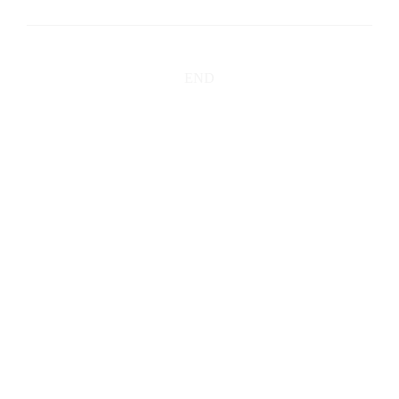
END
og