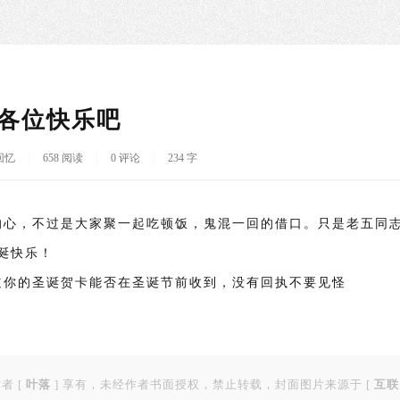
各位快乐吧
回忆
658 阅读
0 评论
234 字
的心，不过是大家聚一起吃顿饭，鬼混一回的借口。只是老五同
诞快乐！
诞贺卡能否在圣诞节前收到，没有回执不要见怪
者 [
叶落
] 享有，未经作者书面授权，禁止转载，封面图片来源于 [
互联