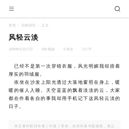
首页
>
旧的回忆
>
正文
风轻云淡
2008年02月27日
698 阅读
0 评论
125 字
已经不是第一次穿错衣服，风光明媚我却捂着
厚实的羽绒服。
依坐在沙发上阳光透过大落地窗照在身上，暖
暖的催人入睡。天空蓝蓝的飘着淡淡的云，大家
都在作着各自的事我却用手机记下这风轻云淡的
日子。
本文著作权归作者 [
叶落
] 享有，未经作者书面授权，禁止