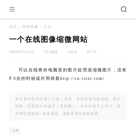
首页
>
网络收藏
>
正文
一个在线图像缩微网站
2008年03月21日
703 阅读
0 评论
195 字
可以在线将你电脑里的图片处理成缩微图片，没有
P.S在的时候或许用得着
http://cn.rsizr.com/
本文著作权归作者 [
叶落
] 享有，未经作者书面授权，禁止
转载，封面图片来源于 [
互联网
] ，本文仅供个人学习、研
究和欣赏使用。如有异议，请联系博主及时处理。
免费