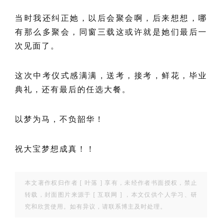
当时我还纠正她，以后会聚会啊，后来想想，哪
有那么多聚会，同窗三载这或许就是她们最后一
次见面了。
这次中考仪式感满满，送考，接考，鲜花，毕业
典礼，还有最后的任选大餐。
以梦为马，不负韶华！
祝大宝梦想成真！！
本文著作权归作者 [
叶落
] 享有，未经作者书面授权，禁止
转载，封面图片来源于 [
互联网
] ，本文仅供个人学习、研
究和欣赏使用。如有异议，请联系博主及时处理。