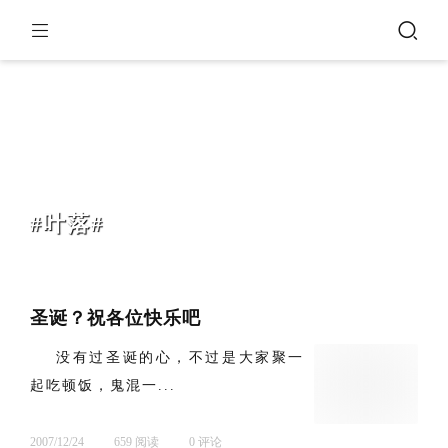
#叶落#
圣诞？祝各位快乐吧
没有过圣诞的心，不过是大家聚一
起吃顿饭，鬼混一...
2007/12/24
659 阅读
0 评论